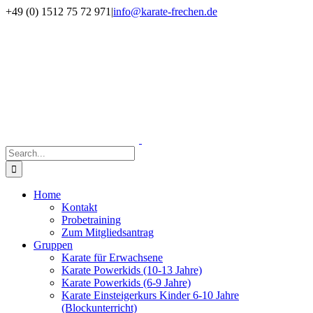
Skip
Facebook
Instagram
+49 (0) 1512 75 72 971
|
info@karate-frechen.de
to
content
Search
for:
Home
Kontakt
Probetraining
Zum Mitgliedsantrag
Gruppen
Karate für Erwachsene
Karate Powerkids (10-13 Jahre)
Karate Powerkids (6-9 Jahre)
Karate Einsteigerkurs Kinder 6-10 Jahre
(Blockunterricht)