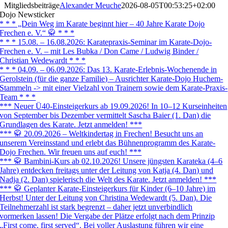
Mitgliedsbeiträge
Alexander Meuche
2026-08-05T00:53:25+02:00
Dojo Newsticker
* * * „Dein Weg im Karate beginnt hier – 40 Jahre Karate Dojo
Frechen e. V.“ 🥋 * * *
* * * 15.08. – 16.08.2026: Karatepraxis-Seminar im Karate-Dojo-
Frechen e. V. – mit Les Bubka / Don Came / Ludwig Binder /
Christian Wedewardt * * *
* * * 04.09. – 06.09.2026: Das 13. Karate-Erlebnis-Wochenende in
Gerolstein (für die ganze Familie) – Ausrichter Karate-Dojo Huchem-
Stammeln -> mit einer Vielzahl von Trainern sowie dem Karate-Praxis-
Team * * *
*** Neuer Ü40-Einsteigerkurs ab 19.09.2026! In 10–12 Kurseinheiten
von September bis Dezember vermittelt Sascha Baier (1. Dan) die
Grundlagen des Karate. Jetzt anmelden! ***
*** 🥋 20.09.2026 – Weltkindertag in Frechen! Besucht uns an
unserem Vereinsstand und erlebt das Bühnenprogramm des Karate-
Dojo Frechen. Wir freuen uns auf euch! ***
*** 🥋 Bambini-Kurs ab 02.10.2026! Unsere jüngsten Karateka (4–6
Jahre) entdecken freitags unter der Leitung von Katja (4. Dan) und
Nadja (2. Dan) spielerisch die Welt des Karate. Jetzt anmelden! ***
*** 🥋 Geplanter Karate-Einsteigerkurs für Kinder (6–10 Jahre) im
Herbst! Unter der Leitung von Christina Wedewardt (5. Dan). Die
Teilnehmerzahl ist stark begrenzt – daher jetzt unverbindlich
vormerken lassen! Die Vergabe der Plätze erfolgt nach dem Prinzip
„First come, first served“. Bei voller Auslastung führen wir eine