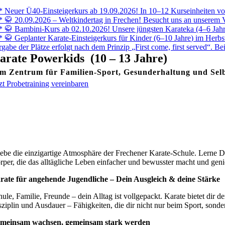
* Neuer Ü40-Einsteigerkurs ab 19.09.2026! In 10–12 Kurseinheiten von
* 🥋 20.09.2026 – Weltkindertag in Frechen! Besucht uns an unserem 
* 🥋 Bambini-Kurs ab 02.10.2026! Unsere jüngsten Karateka (4–6 Jahre)
* 🥋 Geplanter Karate-Einsteigerkurs für Kinder (6–10 Jahre) im Herbst
rgabe der Plätze erfolgt nach dem Prinzip „First come, first served“. Be
arate Powerkids (10 – 13 Jahre)
m Zentrum für Familien-Sport, Gesunderhaltung und Selb
tzt Probetraining vereinbaren
lebe die einzigartige Atmosphäre der Frechener Karate-Schule. Lerne 
rper, die das alltägliche Leben einfacher und bewusster macht und geni
rate für angehende Jugendliche – Dein Ausgleich & deine Stärke
ule, Familie, Freunde – dein Alltag ist vollgepackt. Karate bietet dir d
sziplin und Ausdauer – Fähigkeiten, die dir nicht nur beim Sport, sonde
meinsam wachsen, gemeinsam stark werden