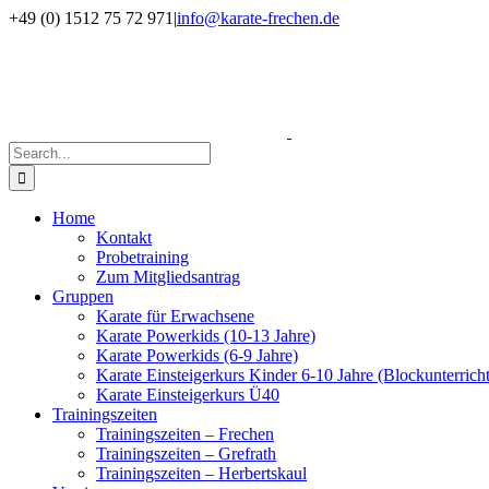
Skip
Facebook
Instagram
+49 (0) 1512 75 72 971
|
info@karate-frechen.de
to
content
Search
for:
Home
Kontakt
Probetraining
Zum Mitgliedsantrag
Gruppen
Karate für Erwachsene
Karate Powerkids (10-13 Jahre)
Karate Powerkids (6-9 Jahre)
Karate Einsteigerkurs Kinder 6-10 Jahre (Blockunterricht
Karate Einsteigerkurs Ü40
Trainingszeiten
Trainingszeiten – Frechen
Trainingszeiten – Grefrath
Trainingszeiten – Herbertskaul