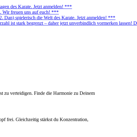
agen des Karate. Jetzt anmelden! ***
 Wir freuen uns auf euch! ***
. Dan) spielerisch die Welt des Karate. Jetzt anmelden! ***
ahl ist stark begrenzt – daher jetzt unverbindlich vormerken lassen! D
st zu verteidigen. Finde die Harmonie zu Deinem
opf frei. Gleichzeitig stärkst du Konzentration,