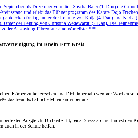
 September bis Dezember vermittelt Sascha Baier (1. Dan) die Grundl
Vereinsstand und erlebt das Bühnenprogramm des Karate-Dojo Frechen.
 entdecken freitags unter der Leitung von Katja (4. Dan) und Nadja (2
! Unter der Leitung von Christina Wedewardt (5. Dan). Die Teilnehmerz
i voller Auslastung führen wir eine Warteliste. ***
stverteidigung im Rhein-Erft-Kreis
Deinen Körper zu beherrschen und Dich innerhalb weniger Wochen selb
eße das freundschaftliche Miteinander bei uns.
en perfekten Ausgleich: Du bleibst fit, baust Stress ab und findest den K
rn auch in der Schule helfen.