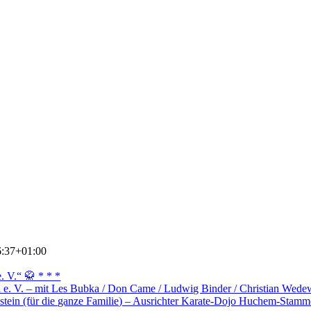
6:37+01:00
. V.“ 🥋 * * *
n e. V. – mit Les Bubka / Don Came / Ludwig Binder / Christian Wedew
stein (für die ganze Familie) – Ausrichter Karate-Dojo Huchem-Stamme