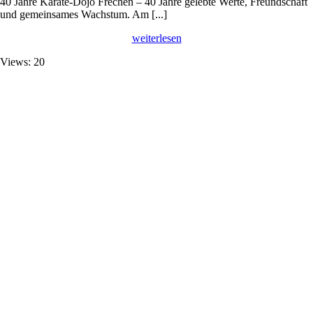
40 Jahre Karate-Dojo Frechen – 40 Jahre gelebte Werte, Freundschaft
und gemeinsames Wachstum. Am [...]
weiterlesen
Views: 20