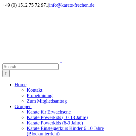
Skip
Facebook
Instagram
+49 (0) 1512 75 72 971
|
info@karate-frechen.de
to
content
Search
for:
Home
Kontakt
Probetraining
Zum Mitgliedsantrag
Gruppen
Karate für Erwachsene
Karate Powerkids (10-13 Jahre)
Karate Powerkids (6-9 Jahre)
Karate Einsteigerkurs Kinder 6-10 Jahre
(Blockunterricht)