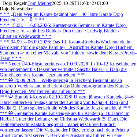
Dojo-Regeln
Tom.Meurer
2025-10-29T11:03:42+01:00
Dojo Newsticker
* * * „Dein Weg im Karate beginnt hier – 40 Jahre Karate Dojo
Frechen e. V.“ 🥋 * * *
* * * 15.08. – 16.08.2026: Karatepraxis-Seminar im Karate-Dojo-
Frechen e. V. – mit Les Bubka / Don Came / Ludwig Binder /
Christian Wedewardt * * *
* * * 04.09. – 06.09.2026: Das 13. Karate-Erlebnis-Wochenende in
Gerolstein (für die ganze Familie) – Ausrichter Karate-Dojo Huchem-
Stammeln -> mit einer Vielzahl von Trainern sowie dem Karate-Praxis-
Team * * *
*** Neuer Ü40-Einsteigerkurs ab 19.09.2026! In 10–12 Kurseinheiten
von September bis Dezember vermittelt Sascha Baier (1. Dan) die
Grundlagen des Karate. Jetzt anmelden! ***
*** 🥋 20.09.2026 – Weltkindertag in Frechen! Besucht uns an
unserem Vereinsstand und erlebt das Bühnenprogramm des Karate-
Dojo Frechen. Wir freuen uns auf euch! ***
*** 🥋 Bambini-Kurs ab 02.10.2026! Unsere jüngsten Karateka (4–6
Jahre) entdecken freitags unter der Leitung von Katja (4. Dan) und
Nadja (2. Dan) spielerisch die Welt des Karate. Jetzt anmelden! ***
*** 🥋 Geplanter Karate-Einsteigerkurs für Kinder (6–10 Jahre) im
Herbst! Unter der Leitung von Christina Wedewardt (5. Dan). Die
Teilnehmerzahl ist stark begrenzt – daher jetzt unverbindlich
vormerken lassen! Die Vergabe der Plätze erfolgt nach dem Prinzip
„First come, first served“. Bei voller Auslastung führen wir eine