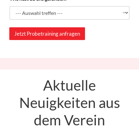
h
a
s
t
Jetzt Probetraining anfragen
Aktuelle
Neuigkeiten aus
dem Verein