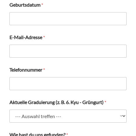
Geburtsdatum
*
E
E-Mail-Adresse
*
-
M
a
i
l
-
Telefonnummer
*
A
d
r
e
s
s
Aktuelle Graduierung (z. B. 6. Kyu - Grüngurt)
*
e
N
a
m
e
Wie hast du uns gefunden?
*