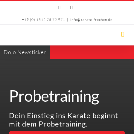
Skip
Facebook
Instagram
to
content
+49 (0) 1512 75 72 971
|
info@karate-frechen.de
Dojo Newsticker
Probetraining
Dein Einstieg ins Karate beginnt
mit dem Probetraining.