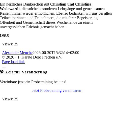
Ein herzliches Dankeschön gilt
Christian und Christina
Wedewardt
, die solche besonderen Lehrgänge und gemeinsamen
Reisen immer wieder ermöglichen. Ebenso bedanken wir uns bei allen
Teilnehmerinnen und Teilnehmern, die mit ihrer Begeisterung,
Offenheit und Gemeinschaft dieses Wochenende zu einem
unvergesslichen Erlebnis gemacht haben.
OSU!
Views: 25
Alexander Meuche
2026-06-30T15:32:14+02:00
©
2026 · 1. Karate Dojo Frechen e.V.
Facebook
Instagram
Page load link
🥋 Zeit für Veränderung
Vereinbare jetzt ein Probetraining bei uns!
Jetzt Probetraining vereinbaren
Views: 25
Go
to