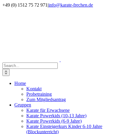
Skip
Facebook
Instagram
+49 (0) 1512 75 72 971
|
info@karate-frechen.de
to
content
Search
for:
Home
Kontakt
Probetraining
Zum Mitgliedsantrag
Gruppen
Karate für Erwachsene
Karate Powerkids (10-13 Jahre)
Karate Powerkids (6-9 Jahre)
Karate Einsteigerkurs Kinder 6-10 Jahre
(Blockunterricht)