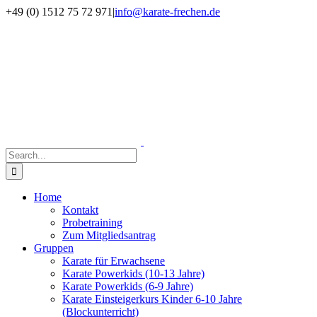
Skip
Facebook
Instagram
+49 (0) 1512 75 72 971
|
info@karate-frechen.de
to
content
Search
for:
Home
Kontakt
Probetraining
Zum Mitgliedsantrag
Gruppen
Karate für Erwachsene
Karate Powerkids (10-13 Jahre)
Karate Powerkids (6-9 Jahre)
Karate Einsteigerkurs Kinder 6-10 Jahre
(Blockunterricht)